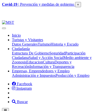
Covid-19
| Prevención y medidas de gobierno
×
Inicio
Turistas y Visitantes
Datos Generales
Turismo
Historia y Escudo
Ciudadanía
Estructura De Gobierno
Seguridad
Participación
Ciudadana
Salud y Acción Social
Medio ambiente y
Zoonosis
Educacion
Cultura
Deportes y
Recreación
Información y Transparencia
Empresas, Emprendedores y Empleo
Administración e Impuestos
Producción y Empleo
Facebook
Instagram
Buscar