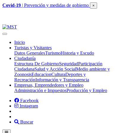
Covid-19
| Prevención y medidas de gobierno
×
Inicio
Turistas y Visitantes
Datos Generales
Turismo
Historia y Escudo
Ciudadanía
Estructura De Gobierno
Seguridad
Participación
Ciudadana
Salud y Acción Social
Medio ambiente y
Zoonosis
Educacion
Cultura
Deportes y
Recreación
Información y Transparencia
Empresas, Emprendedores y Empleo
Administración e Impuestos
Producción y Empleo
Facebook
Instagram
Buscar