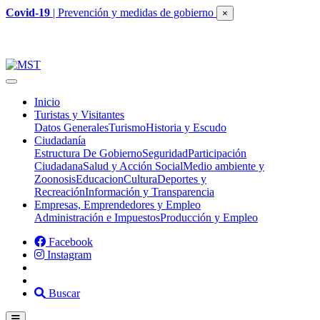
Covid-19
| Prevención y medidas de gobierno
×
Inicio
Turistas y Visitantes
Datos Generales
Turismo
Historia y Escudo
Ciudadanía
Estructura De Gobierno
Seguridad
Participación
Ciudadana
Salud y Acción Social
Medio ambiente y
Zoonosis
Educacion
Cultura
Deportes y
Recreación
Información y Transparencia
Empresas, Emprendedores y Empleo
Administración e Impuestos
Producción y Empleo
Facebook
Instagram
Buscar