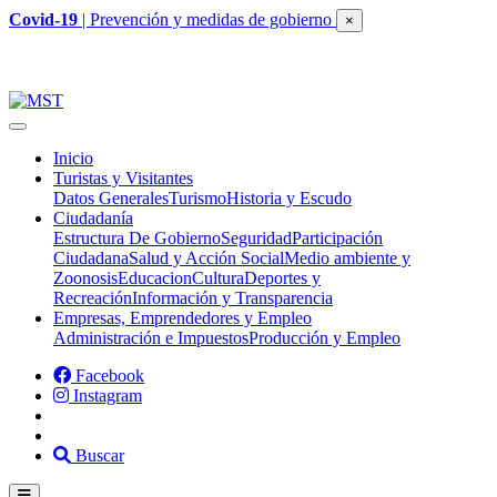
Covid-19
| Prevención y medidas de gobierno
×
Inicio
Turistas y Visitantes
Datos Generales
Turismo
Historia y Escudo
Ciudadanía
Estructura De Gobierno
Seguridad
Participación
Ciudadana
Salud y Acción Social
Medio ambiente y
Zoonosis
Educacion
Cultura
Deportes y
Recreación
Información y Transparencia
Empresas, Emprendedores y Empleo
Administración e Impuestos
Producción y Empleo
Facebook
Instagram
Buscar