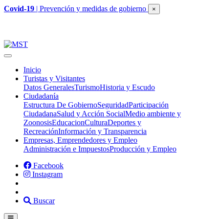
Covid-19
| Prevención y medidas de gobierno
×
Inicio
Turistas y Visitantes
Datos Generales
Turismo
Historia y Escudo
Ciudadanía
Estructura De Gobierno
Seguridad
Participación
Ciudadana
Salud y Acción Social
Medio ambiente y
Zoonosis
Educacion
Cultura
Deportes y
Recreación
Información y Transparencia
Empresas, Emprendedores y Empleo
Administración e Impuestos
Producción y Empleo
Facebook
Instagram
Buscar