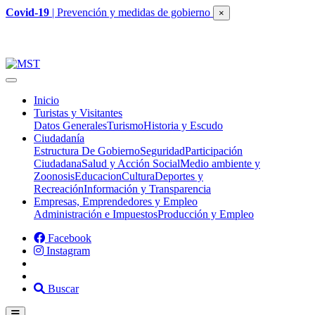
Covid-19
| Prevención y medidas de gobierno
×
Inicio
Turistas y Visitantes
Datos Generales
Turismo
Historia y Escudo
Ciudadanía
Estructura De Gobierno
Seguridad
Participación
Ciudadana
Salud y Acción Social
Medio ambiente y
Zoonosis
Educacion
Cultura
Deportes y
Recreación
Información y Transparencia
Empresas, Emprendedores y Empleo
Administración e Impuestos
Producción y Empleo
Facebook
Instagram
Buscar