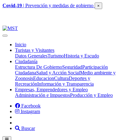
Covid-19
| Prevención y medidas de gobierno
×
Inicio
Turistas y Visitantes
Datos Generales
Turismo
Historia y Escudo
Ciudadanía
Estructura De Gobierno
Seguridad
Participación
Ciudadana
Salud y Acción Social
Medio ambiente y
Zoonosis
Educacion
Cultura
Deportes y
Recreación
Información y Transparencia
Empresas, Emprendedores y Empleo
Administración e Impuestos
Producción y Empleo
Facebook
Instagram
Buscar