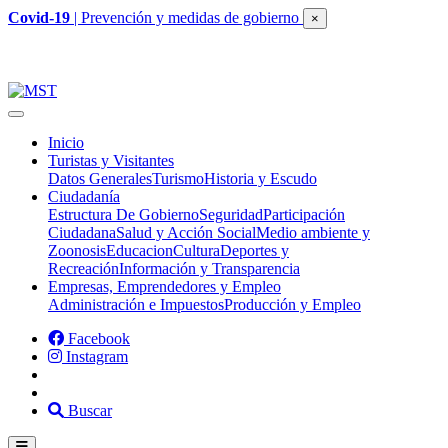
Covid-19
| Prevención y medidas de gobierno
×
Inicio
Turistas y Visitantes
Datos Generales
Turismo
Historia y Escudo
Ciudadanía
Estructura De Gobierno
Seguridad
Participación
Ciudadana
Salud y Acción Social
Medio ambiente y
Zoonosis
Educacion
Cultura
Deportes y
Recreación
Información y Transparencia
Empresas, Emprendedores y Empleo
Administración e Impuestos
Producción y Empleo
Facebook
Instagram
Buscar