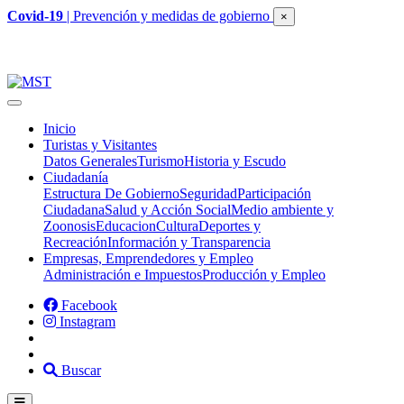
Covid-19
| Prevención y medidas de gobierno
×
Inicio
Turistas y Visitantes
Datos Generales
Turismo
Historia y Escudo
Ciudadanía
Estructura De Gobierno
Seguridad
Participación
Ciudadana
Salud y Acción Social
Medio ambiente y
Zoonosis
Educacion
Cultura
Deportes y
Recreación
Información y Transparencia
Empresas, Emprendedores y Empleo
Administración e Impuestos
Producción y Empleo
Facebook
Instagram
Buscar