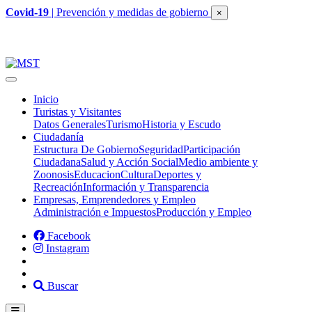
Covid-19
| Prevención y medidas de gobierno
×
Inicio
Turistas y Visitantes
Datos Generales
Turismo
Historia y Escudo
Ciudadanía
Estructura De Gobierno
Seguridad
Participación
Ciudadana
Salud y Acción Social
Medio ambiente y
Zoonosis
Educacion
Cultura
Deportes y
Recreación
Información y Transparencia
Empresas, Emprendedores y Empleo
Administración e Impuestos
Producción y Empleo
Facebook
Instagram
Buscar