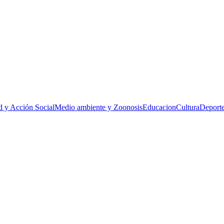
d y Acción Social
Medio ambiente y Zoonosis
Educacion
Cultura
Deporte