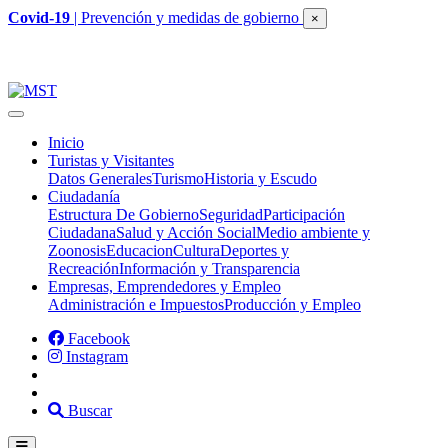
Covid-19
| Prevención y medidas de gobierno
×
Inicio
Turistas y Visitantes
Datos Generales
Turismo
Historia y Escudo
Ciudadanía
Estructura De Gobierno
Seguridad
Participación
Ciudadana
Salud y Acción Social
Medio ambiente y
Zoonosis
Educacion
Cultura
Deportes y
Recreación
Información y Transparencia
Empresas, Emprendedores y Empleo
Administración e Impuestos
Producción y Empleo
Facebook
Instagram
Buscar