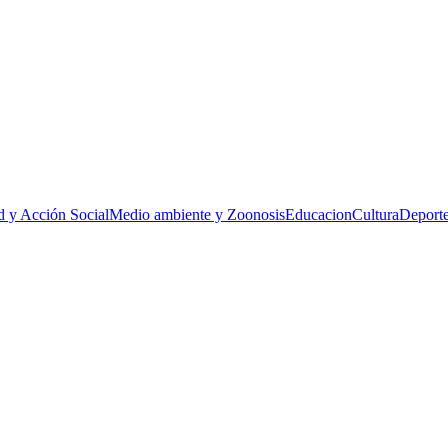
d y Acción Social
Medio ambiente y Zoonosis
Educacion
Cultura
Deporte