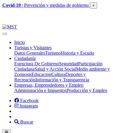
Covid-19
| Prevención y medidas de gobierno
×
Inicio
Turistas y Visitantes
Datos Generales
Turismo
Historia y Escudo
Ciudadanía
Estructura De Gobierno
Seguridad
Participación
Ciudadana
Salud y Acción Social
Medio ambiente y
Zoonosis
Educacion
Cultura
Deportes y
Recreación
Información y Transparencia
Empresas, Emprendedores y Empleo
Administración e Impuestos
Producción y Empleo
Facebook
Instagram
Buscar